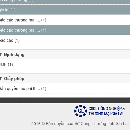
gia lai (1)
báo cáo thương mại ... (1)
báo cáo thương mại ... (1)
báo cáo (1)
Định dạng
PDF (1)
Giấy phép
Bản quyền mở phi th... (1)
2016 © Bản quyền của Sở Công Thương tỉnh Gia Lai