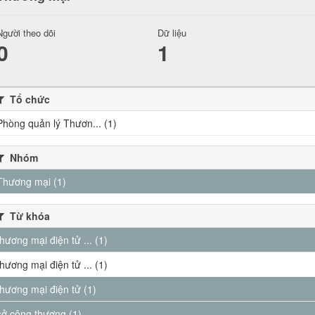
Người theo dõi
Dữ liệu
0
1
Tổ chức
Phòng quản lý Thươn... (1)
Nhóm
Thương mại (1)
Từ khóa
thương mại điện tử ... (1)
thương mại điện tử ... (1)
thương mại điện tử (1)
sở công thương (1)