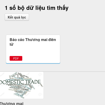
1 số bộ dữ liệu tìm thấy
Kết quả lọc
Báo cáo Thương mại điện
tử
PDF
Thương mại