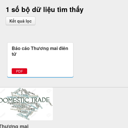
1 số bộ dữ liệu tìm thấy
Kết quả lọc
Báo cáo Thương mại điện
tử
PDF
Thương mại