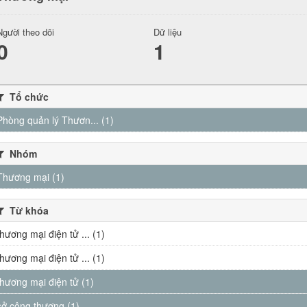
Người theo dõi
Dữ liệu
0
1
Tổ chức
Phòng quản lý Thươn... (1)
Nhóm
Thương mại (1)
Từ khóa
thương mại điện tử ... (1)
thương mại điện tử ... (1)
thương mại điện tử (1)
sở công thương (1)