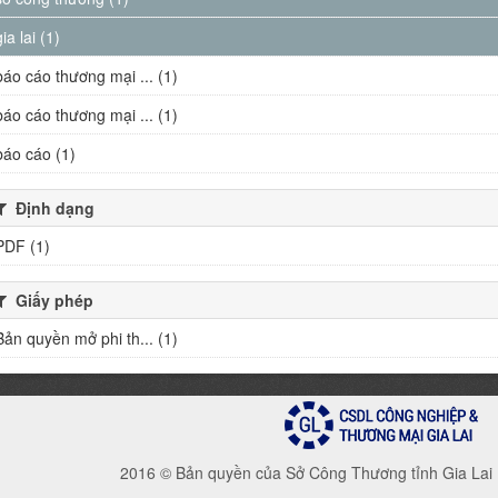
gia lai (1)
báo cáo thương mại ... (1)
báo cáo thương mại ... (1)
báo cáo (1)
Định dạng
PDF (1)
Giấy phép
Bản quyền mở phi th... (1)
2016 © Bản quyền của Sở Công Thương tỉnh Gia Lai