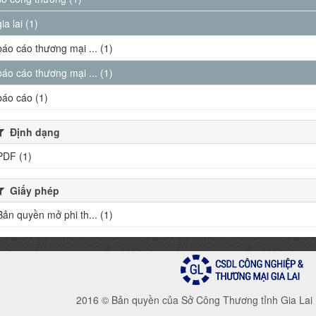
gia lai (1)
báo cáo thương mại ... (1)
báo cáo thương mại ... (1)
báo cáo (1)
Định dạng
PDF (1)
Giấy phép
Bản quyền mở phi th... (1)
2016 © Bản quyền của Sở Công Thương tỉnh Gia Lai