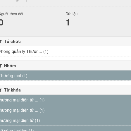
Người theo dõi
Dữ liệu
0
1
Tổ chức
Phòng quản lý Thươn... (1)
Nhóm
Thương mại (1)
Từ khóa
thương mại điện tử ... (1)
thương mại điện tử ... (1)
thương mại điện tử (1)
sở công thương (1)