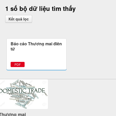
1 số bộ dữ liệu tìm thấy
Kết quả lọc
Báo cáo Thương mại điện
tử
PDF
Thương mại