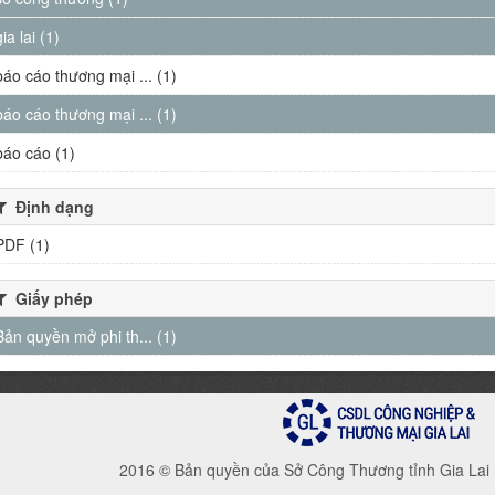
gia lai (1)
báo cáo thương mại ... (1)
báo cáo thương mại ... (1)
báo cáo (1)
Định dạng
PDF (1)
Giấy phép
Bản quyền mở phi th... (1)
2016 © Bản quyền của Sở Công Thương tỉnh Gia Lai