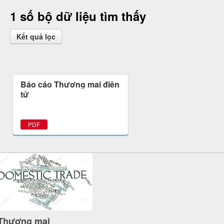
1 số bộ dữ liệu tìm thấy
Kết quả lọc
Báo cáo Thương mại điện
tử
PDF
Thương mại