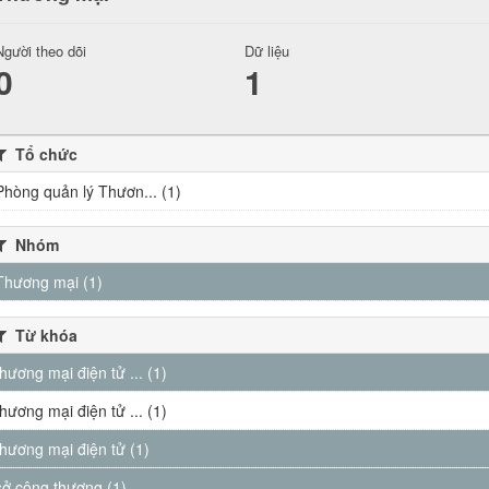
Người theo dõi
Dữ liệu
0
1
Tổ chức
Phòng quản lý Thươn... (1)
Nhóm
Thương mại (1)
Từ khóa
thương mại điện tử ... (1)
thương mại điện tử ... (1)
thương mại điện tử (1)
sở công thương (1)