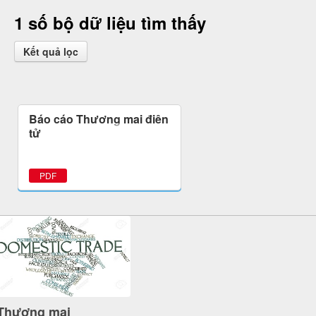
1 số bộ dữ liệu tìm thấy
Kết quả lọc
Báo cáo Thương mại điện
tử
PDF
Thương mại