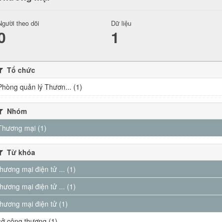
Người theo dõi
Dữ liệu
0
1
Tổ chức
Phòng quản lý Thươn... (1)
Nhóm
Thương mại (1)
Từ khóa
thương mại điện tử ... (1)
thương mại điện tử ... (1)
thương mại điện tử (1)
sở công thương (1)