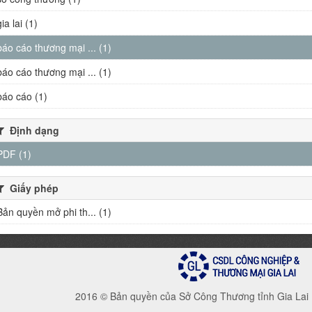
gia lai (1)
báo cáo thương mại ... (1)
báo cáo thương mại ... (1)
báo cáo (1)
Định dạng
PDF (1)
Giấy phép
Bản quyền mở phi th... (1)
2016 © Bản quyền của Sở Công Thương tỉnh Gia Lai