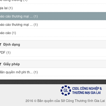
gia lai (1)
báo cáo thương mại ... (1)
báo cáo thương mại ... (1)
báo cáo (1)
Định dạng
PDF (1)
Giấy phép
Bản quyền mở phi th... (1)
2016 © Bản quyền của Sở Công Thương tỉnh Gia Lai