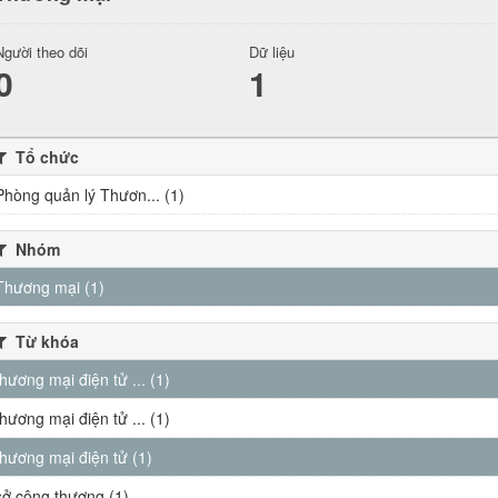
Người theo dõi
Dữ liệu
0
1
Tổ chức
Phòng quản lý Thươn... (1)
Nhóm
Thương mại (1)
Từ khóa
thương mại điện tử ... (1)
thương mại điện tử ... (1)
thương mại điện tử (1)
sở công thương (1)