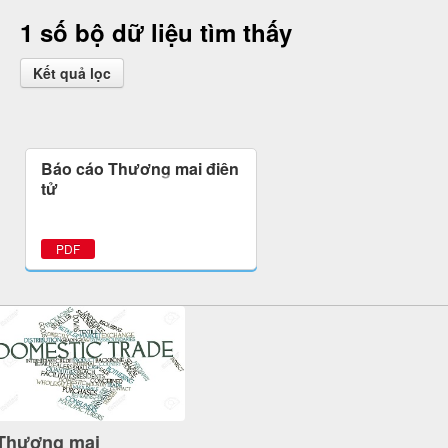
1 số bộ dữ liệu tìm thấy
Kết quả lọc
Báo cáo Thương mại điện
tử
PDF
Thương mại