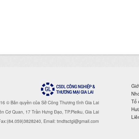
Giớ
Nhó
Tổ 
16 © Bản quyền của Sở Công Thương tỉnh Gia Lai
Hướ
iên Cơ Quan, 17 Trần Hưng Đạo, TP.Pleiku, Gia Lai
Liê
 Fax:(84.059)3828240, Email: tmdtsctgl@gmail.com