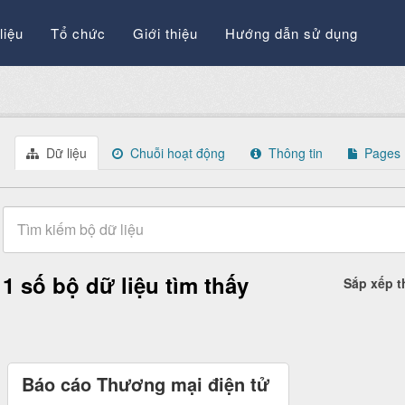
liệu
Tổ chức
Giới thiệu
Hướng dẫn sử dụng
Dữ liệu
Chuỗi hoạt động
Thông tin
Pages
1 số bộ dữ liệu tìm thấy
Sắp xếp 
Báo cáo Thương mại điện tử