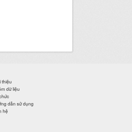
i thiệu
m dữ liệu
chức
ng dẫn sử dụng
n hệ