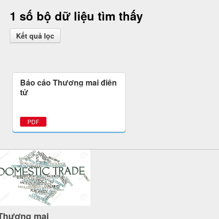
1 số bộ dữ liệu tìm thấy
Kết quả lọc
Báo cáo Thương mại điện
tử
PDF
Thương mại