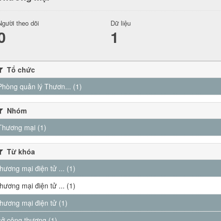
Người theo dõi
Dữ liệu
0
1
Tổ chức
Phòng quản lý Thươn... (1)
Nhóm
Thương mại (1)
Từ khóa
thương mại điện tử ... (1)
thương mại điện tử ... (1)
thương mại điện tử (1)
sở công thương (1)