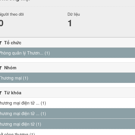
Người theo dõi
Dữ liệu
0
1
Tổ chức
Phòng quản lý Thươn... (1)
Nhóm
Thương mại (1)
Từ khóa
thương mại điện tử ... (1)
thương mại điện tử ... (1)
thương mại điện tử (1)
sở công thương (1)