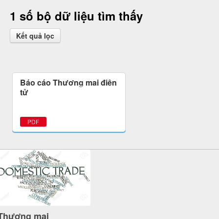
1 số bộ dữ liệu tìm thấy
Kết quả lọc
Báo cáo Thương mại điện
tử
PDF
Thương mại