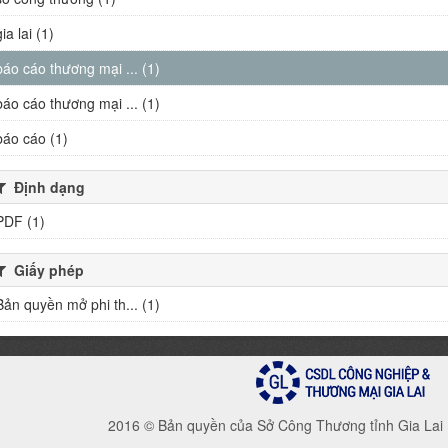
gia lai (1)
báo cáo thương mại ... (1)
báo cáo thương mại ... (1)
báo cáo (1)
Định dạng
PDF (1)
Giấy phép
Bản quyền mở phi th... (1)
2016 © Bản quyền của Sở Công Thương tỉnh Gia Lai