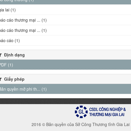
gia lai (1)
báo cáo thương mại ... (1)
báo cáo thương mại ... (1)
báo cáo (1)
Định dạng
PDF (1)
Giấy phép
Bản quyền mở phi th... (1)
2016 © Bản quyền của Sở Công Thương tỉnh Gia Lai