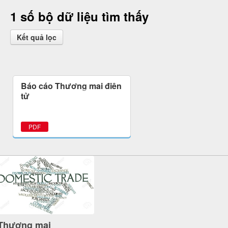
1 số bộ dữ liệu tìm thấy
Kết quả lọc
Báo cáo Thương mại điện
tử
PDF
Thương mại