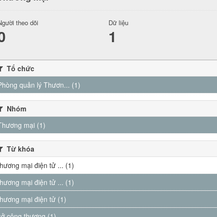
Người theo dõi
Dữ liệu
0
1
Tổ chức
Phòng quản lý Thươn... (1)
Nhóm
Thương mại (1)
Từ khóa
thương mại điện tử ... (1)
thương mại điện tử ... (1)
thương mại điện tử (1)
sở công thương (1)