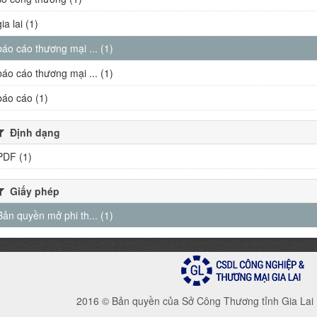
gia lai (1)
báo cáo thương mại ... (1)
báo cáo thương mại ... (1)
báo cáo (1)
Định dạng
PDF (1)
Giấy phép
Bản quyền mở phi th... (1)
2016 © Bản quyền của Sở Công Thương tỉnh Gia Lai