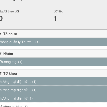
Người theo dõi
Dữ liệu
0
1
Tổ chức
Phòng quản lý Thươn... (1)
Nhóm
Thương mại (1)
Từ khóa
thương mại điện tử ... (1)
thương mại điện tử ... (1)
thương mại điện tử (1)
sở công thương (1)