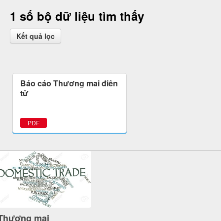
1 số bộ dữ liệu tìm thấy
Kết quả lọc
Báo cáo Thương mại điện
tử
PDF
Thương mại