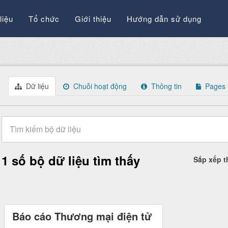
liệu
Tổ chức
Giới thiệu
Hướng dẫn sử dụng
Dữ liệu
Chuỗi hoạt động
Thông tin
Pages
1 số bộ dữ liệu tìm thấy
Sắp xếp 
Báo cáo Thương mại điện tử