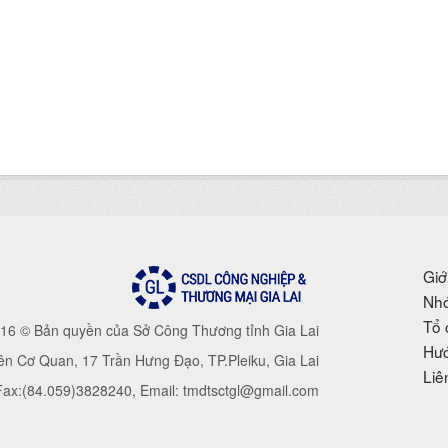
Giớ
Nhó
Tổ 
16 © Bản quyền của Sở Công Thương tỉnh Gia Lai
Hướ
iên Cơ Quan, 17 Trần Hưng Đạo, TP.Pleiku, Gia Lai
Liê
 Fax:(84.059)3828240, Email: tmdtsctgl@gmail.com