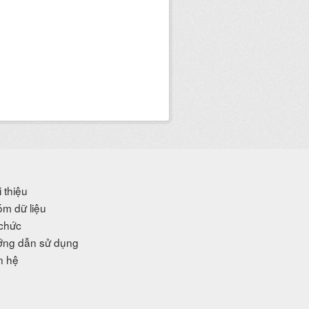
i thiệu
m dữ liệu
chức
ng dẫn sử dụng
n hệ