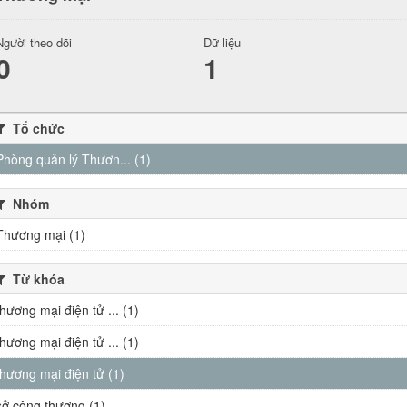
Người theo dõi
Dữ liệu
0
1
Tổ chức
Phòng quản lý Thươn... (1)
Nhóm
Thương mại (1)
Từ khóa
thương mại điện tử ... (1)
thương mại điện tử ... (1)
thương mại điện tử (1)
sở công thương (1)