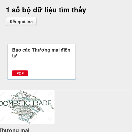
1 số bộ dữ liệu tìm thấy
Kết quả lọc
Báo cáo Thương mại điện
tử
PDF
Thương mại