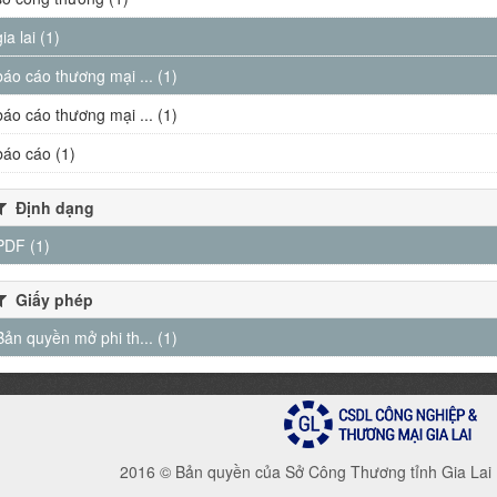
gia lai (1)
báo cáo thương mại ... (1)
báo cáo thương mại ... (1)
báo cáo (1)
Định dạng
PDF (1)
Giấy phép
Bản quyền mở phi th... (1)
2016 © Bản quyền của Sở Công Thương tỉnh Gia Lai