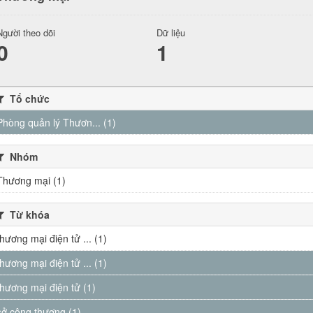
Người theo dõi
Dữ liệu
0
1
Tổ chức
Phòng quản lý Thươn... (1)
Nhóm
Thương mại (1)
Từ khóa
thương mại điện tử ... (1)
thương mại điện tử ... (1)
thương mại điện tử (1)
sở công thương (1)