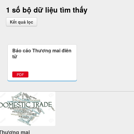
1 số bộ dữ liệu tìm thấy
Kết quả lọc
Báo cáo Thương mại điện
tử
PDF
Thương mại