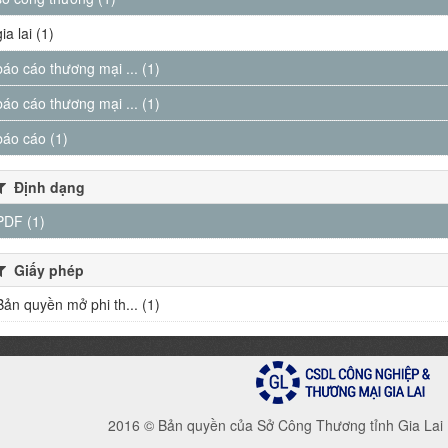
gia lai (1)
báo cáo thương mại ... (1)
báo cáo thương mại ... (1)
báo cáo (1)
Định dạng
PDF (1)
Giấy phép
Bản quyền mở phi th... (1)
2016 © Bản quyền của Sở Công Thương tỉnh Gia Lai