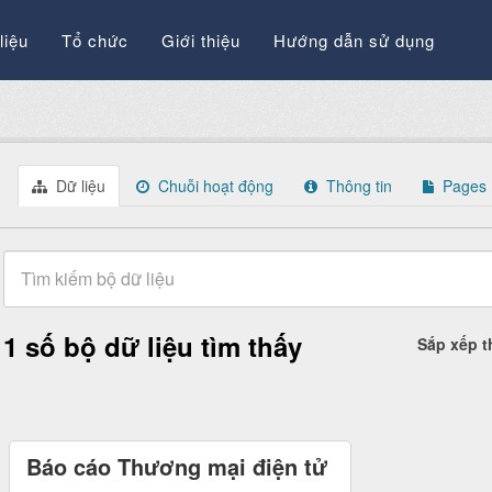
liệu
Tổ chức
Giới thiệu
Hướng dẫn sử dụng
Dữ liệu
Chuỗi hoạt động
Thông tin
Pages
1 số bộ dữ liệu tìm thấy
Sắp xếp 
Báo cáo Thương mại điện tử