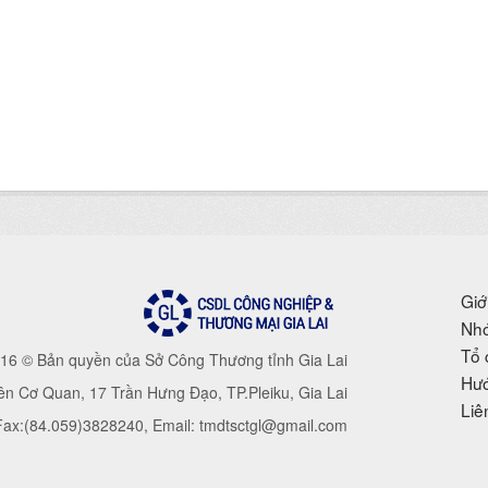
Giớ
Nhó
Tổ 
16 © Bản quyền của Sở Công Thương tỉnh Gia Lai
Hướ
iên Cơ Quan, 17 Trần Hưng Đạo, TP.Pleiku, Gia Lai
Liê
 Fax:(84.059)3828240, Email: tmdtsctgl@gmail.com