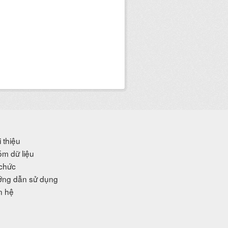
i thiệu
m dữ liệu
chức
ng dẫn sử dụng
n hệ