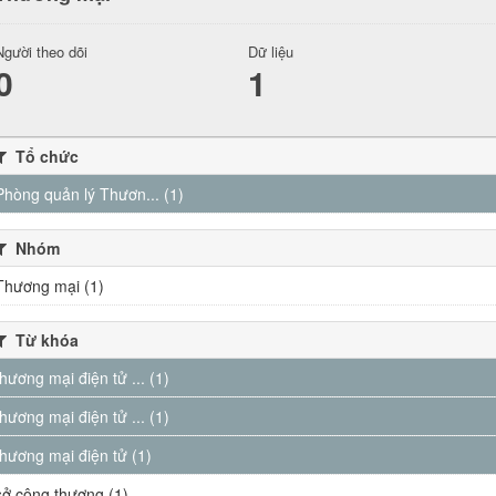
Người theo dõi
Dữ liệu
0
1
Tổ chức
Phòng quản lý Thươn... (1)
Nhóm
Thương mại (1)
Từ khóa
thương mại điện tử ... (1)
thương mại điện tử ... (1)
thương mại điện tử (1)
sở công thương (1)