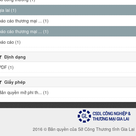
gia lai (1)
báo cáo thương mại ... (1)
báo cáo thương mại ... (1)
báo cáo (1)
Định dạng
PDF (1)
Giấy phép
Bản quyền mở phi th... (1)
2016 © Bản quyền của Sở Công Thương tỉnh Gia Lai