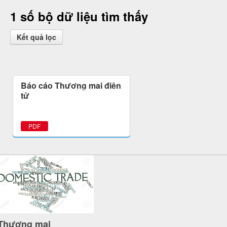
1 số bộ dữ liệu tìm thấy
Kết quả lọc
Báo cáo Thương mại điện
tử
PDF
Thương mại