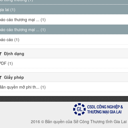
gia lai (1)
báo cáo thương mại ... (1)
báo cáo thương mại ... (1)
báo cáo (1)
Định dạng
PDF (1)
Giấy phép
Bản quyền mở phi th... (1)
2016 © Bản quyền của Sở Công Thương tỉnh Gia Lai