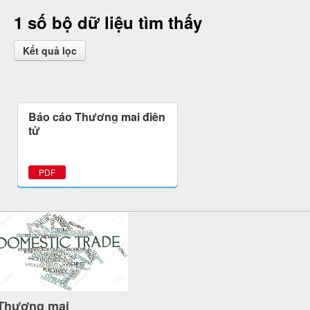
1 số bộ dữ liệu tìm thấy
Kết quả lọc
Báo cáo Thương mại điện
tử
PDF
Thương mại