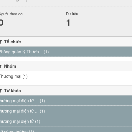
Người theo dõi
Dữ liệu
0
1
Tổ chức
Phòng quản lý Thươn... (1)
Nhóm
Thương mại (1)
Từ khóa
thương mại điện tử ... (1)
thương mại điện tử ... (1)
thương mại điện tử (1)
sở công thương (1)