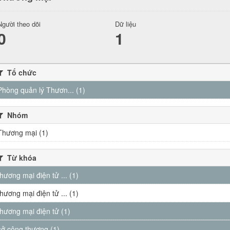
Người theo dõi
Dữ liệu
0
1
Tổ chức
Phòng quản lý Thươn... (1)
Nhóm
Thương mại (1)
Từ khóa
thương mại điện tử ... (1)
thương mại điện tử ... (1)
thương mại điện tử (1)
sở công thương (1)