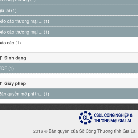
gia lai (1)
báo cáo thương mại ... (1)
báo cáo thương mại ... (1)
báo cáo (1)
Định dạng
PDF (1)
Giấy phép
Bản quyền mở phi th... (1)
2016 © Bản quyền của Sở Công Thương tỉnh Gia Lai