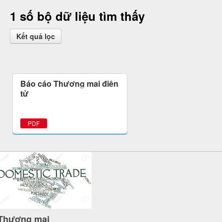
1 số bộ dữ liệu tìm thấy
Kết quả lọc
Báo cáo Thương mại điện
tử
PDF
Thương mại