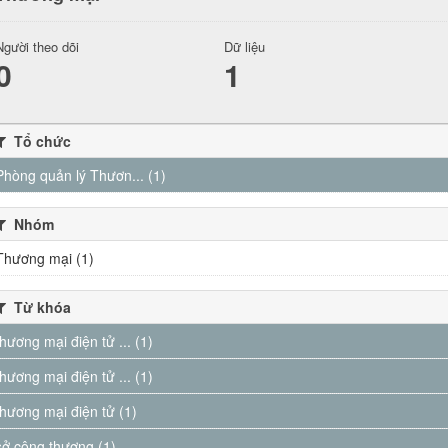
Người theo dõi
Dữ liệu
0
1
Tổ chức
Phòng quản lý Thươn... (1)
Nhóm
Thương mại (1)
Từ khóa
thương mại điện tử ... (1)
thương mại điện tử ... (1)
thương mại điện tử (1)
sở công thương (1)