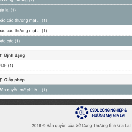
gia lai (1)
báo cáo thương mại ... (1)
báo cáo thương mại ... (1)
báo cáo (1)
Định dạng
PDF (1)
Giấy phép
Bản quyền mở phi th... (1)
2016 © Bản quyền của Sở Công Thương tỉnh Gia Lai