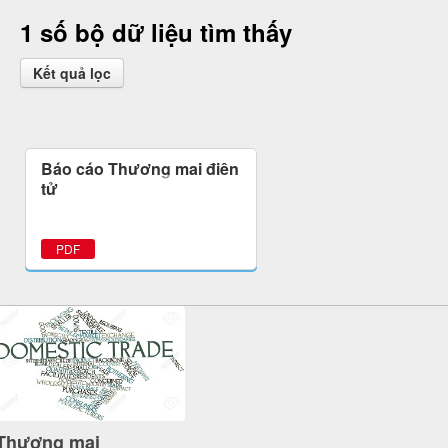
1 số bộ dữ liệu tìm thấy
Kết quả lọc
Báo cáo Thương mại điện
tử
PDF
Thương mại