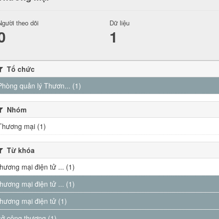
Người theo dõi
Dữ liệu
0
1
Tổ chức
Phòng quản lý Thươn... (1)
Nhóm
Thương mại (1)
Từ khóa
thương mại điện tử ... (1)
thương mại điện tử ... (1)
thương mại điện tử (1)
sở công thương (1)