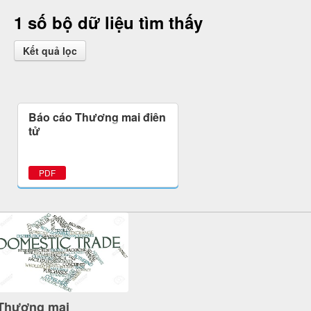
1 số bộ dữ liệu tìm thấy
Kết quả lọc
Báo cáo Thương mại điện
tử
PDF
Thương mại