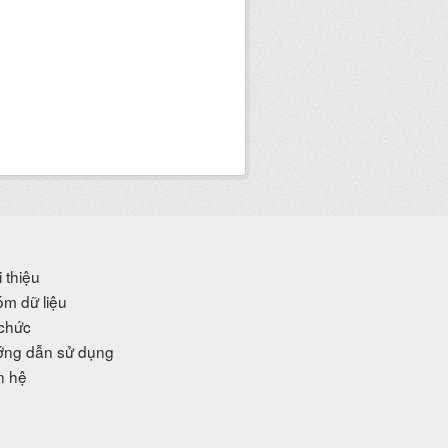
i thiệu
m dữ liệu
chức
ng dẫn sử dụng
n hệ