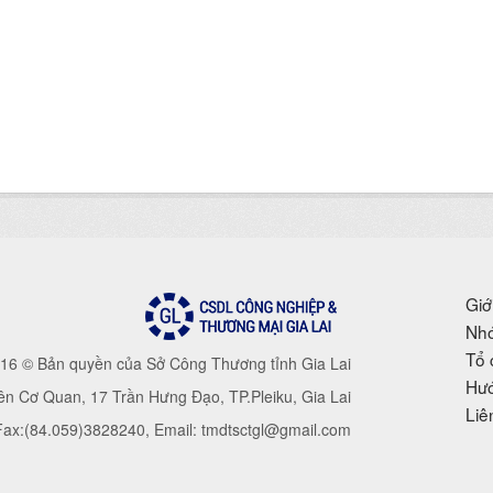
Giớ
Nhó
Tổ 
16 © Bản quyền của Sở Công Thương tỉnh Gia Lai
Hướ
iên Cơ Quan, 17 Trần Hưng Đạo, TP.Pleiku, Gia Lai
Liê
 Fax:(84.059)3828240, Email: tmdtsctgl@gmail.com