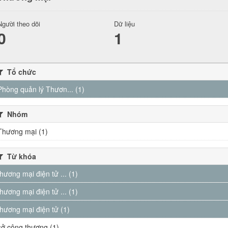
Người theo dõi
Dữ liệu
0
1
Tổ chức
Phòng quản lý Thươn... (1)
Nhóm
Thương mại (1)
Từ khóa
thương mại điện tử ... (1)
thương mại điện tử ... (1)
thương mại điện tử (1)
sở công thương (1)