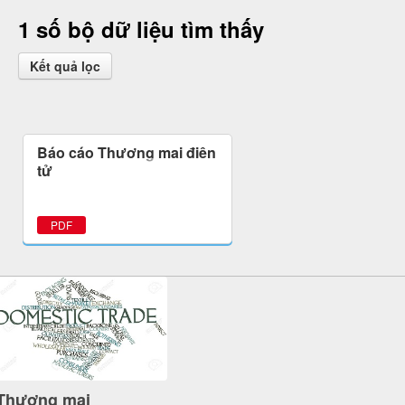
1 số bộ dữ liệu tìm thấy
Kết quả lọc
Báo cáo Thương mại điện
tử
PDF
Thương mại