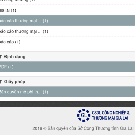
gia lai (1)
báo cáo thương mại ... (1)
báo cáo thương mại ... (1)
báo cáo (1)
Định dạng
PDF (1)
Giấy phép
Bản quyền mở phi th... (1)
2016 © Bản quyền của Sở Công Thương tỉnh Gia Lai