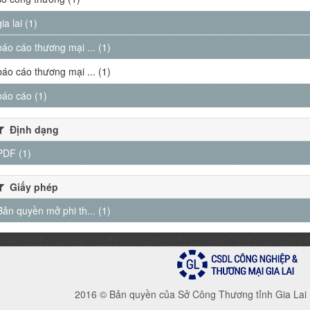
gia lai (1)
báo cáo thương mại ... (1)
báo cáo thương mại ... (1)
báo cáo (1)
Định dạng
PDF (1)
Giấy phép
Bản quyền mở phi th... (1)
2016 © Bản quyền của Sở Công Thương tỉnh Gia Lai