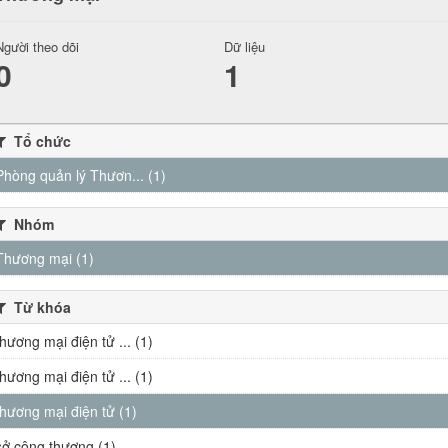
Người theo dõi
Dữ liệu
0
1
Tổ chức
Phòng quản lý Thươn... (1)
Nhóm
Thương mại (1)
Từ khóa
thương mại điện tử ... (1)
thương mại điện tử ... (1)
thương mại điện tử (1)
sở công thương (1)