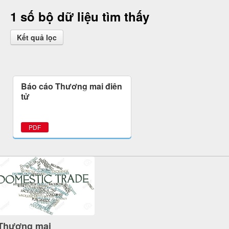
1 số bộ dữ liệu tìm thấy
Kết quả lọc
Báo cáo Thương mại điện
tử
PDF
Thương mại