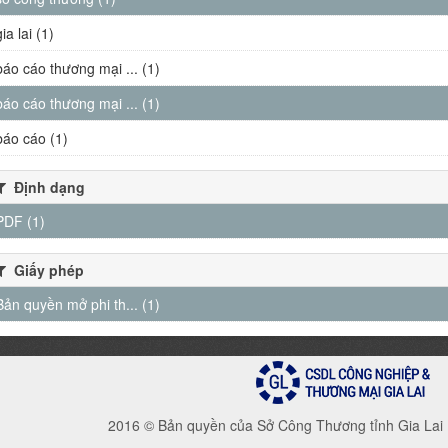
gia lai (1)
báo cáo thương mại ... (1)
báo cáo thương mại ... (1)
báo cáo (1)
Định dạng
PDF (1)
Giấy phép
Bản quyền mở phi th... (1)
2016 © Bản quyền của Sở Công Thương tỉnh Gia Lai