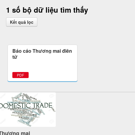
1 số bộ dữ liệu tìm thấy
Kết quả lọc
Báo cáo Thương mại điện
tử
PDF
Thương mại