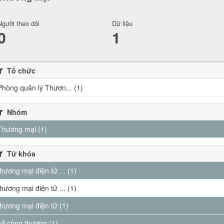
Người theo dõi
Dữ liệu
0
1
Tổ chức
Phòng quản lý Thươn... (1)
Nhóm
Thương mại (1)
Từ khóa
thương mại điện tử ... (1)
thương mại điện tử ... (1)
thương mại điện tử (1)
sở công thương (1)