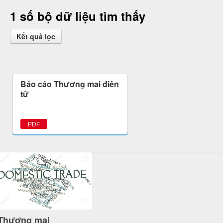
1 số bộ dữ liệu tìm thấy
Kết quả lọc
Báo cáo Thương mại điện
tử
PDF
Thương mại