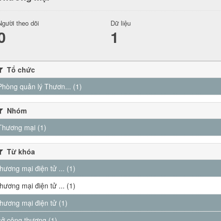
Người theo dõi
Dữ liệu
0
1
Tổ chức
Phòng quản lý Thươn... (1)
Nhóm
Thương mại (1)
Từ khóa
thương mại điện tử ... (1)
thương mại điện tử ... (1)
thương mại điện tử (1)
sở công thương (1)