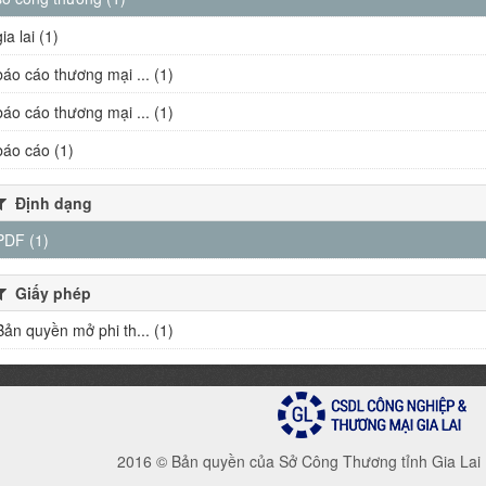
gia lai (1)
báo cáo thương mại ... (1)
báo cáo thương mại ... (1)
báo cáo (1)
Định dạng
PDF (1)
Giấy phép
Bản quyền mở phi th... (1)
2016 © Bản quyền của Sở Công Thương tỉnh Gia Lai