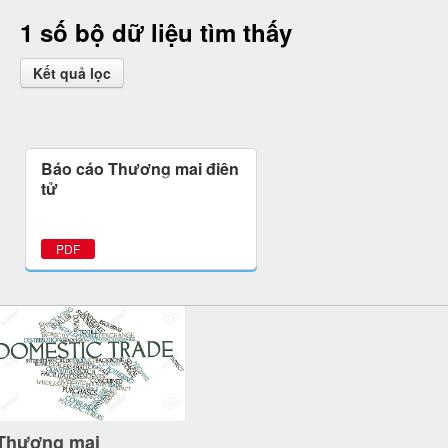
1 số bộ dữ liệu tìm thấy
Kết quả lọc
Báo cáo Thương mại điện
tử
PDF
Thương mại