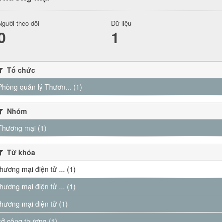
Người theo dõi
Dữ liệu
0
1
Tổ chức
Phòng quản lý Thươn... (1)
Nhóm
Thương mại (1)
Từ khóa
thương mại điện tử ... (1)
thương mại điện tử ... (1)
thương mại điện tử (1)
sở công thương (1)