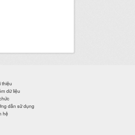
i thiệu
m dữ liệu
chức
ng dẫn sử dụng
n hệ