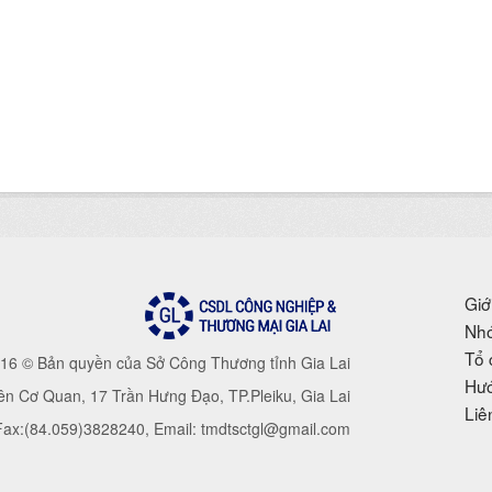
Giớ
Nhó
Tổ 
16 © Bản quyền của Sở Công Thương tỉnh Gia Lai
Hướ
iên Cơ Quan, 17 Trần Hưng Đạo, TP.Pleiku, Gia Lai
Liê
 Fax:(84.059)3828240, Email: tmdtsctgl@gmail.com