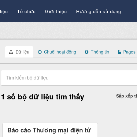
liệu
Tổ chức
Giới thiệu
Hướng dẫn sử dụng
Dữ liệu
Chuỗi hoạt động
Thông tin
Pages
1 số bộ dữ liệu tìm thấy
Sắp xếp 
Báo cáo Thương mại điện tử