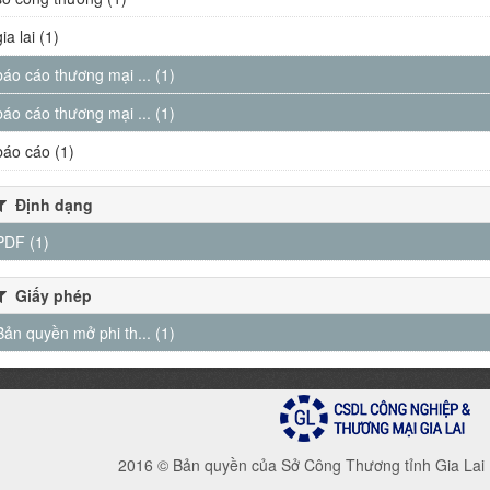
gia lai (1)
báo cáo thương mại ... (1)
báo cáo thương mại ... (1)
báo cáo (1)
Định dạng
PDF (1)
Giấy phép
Bản quyền mở phi th... (1)
2016 © Bản quyền của Sở Công Thương tỉnh Gia Lai