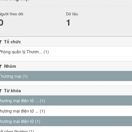
Người theo dõi
Dữ liệu
0
1
Tổ chức
Phòng quản lý Thươn... (1)
Nhóm
Thương mại (1)
Từ khóa
thương mại điện tử ... (1)
thương mại điện tử ... (1)
thương mại điện tử (1)
sở công thương (1)