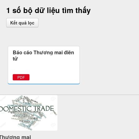
1 số bộ dữ liệu tìm thấy
Kết quả lọc
Báo cáo Thương mại điện
tử
PDF
Thương mại