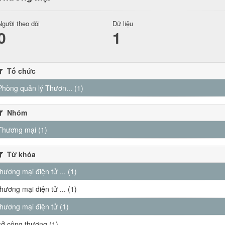
Người theo dõi
Dữ liệu
0
1
Tổ chức
Phòng quản lý Thươn... (1)
Nhóm
Thương mại (1)
Từ khóa
thương mại điện tử ... (1)
thương mại điện tử ... (1)
thương mại điện tử (1)
sở công thương (1)