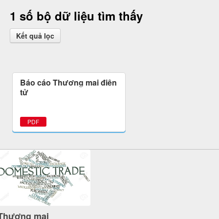
1 số bộ dữ liệu tìm thấy
Kết quả lọc
Báo cáo Thương mại điện
tử
PDF
Thương mại