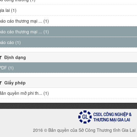
gia lai (1)
báo cáo thương mại ... (1)
báo cáo thương mại ... (1)
báo cáo (1)
Định dạng
PDF (1)
Giấy phép
Bản quyền mở phi th... (1)
2016 © Bản quyền của Sở Công Thương tỉnh Gia Lai