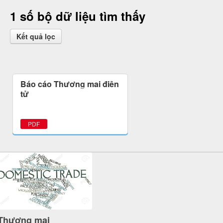
1 số bộ dữ liệu tìm thấy
Kết quả lọc
Báo cáo Thương mại điện
tử
PDF
Thương mại