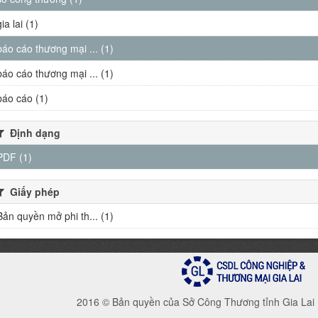
gia lai (1)
báo cáo thương mại ... (1)
báo cáo thương mại ... (1)
báo cáo (1)
Định dạng
PDF (1)
Giấy phép
Bản quyền mở phi th... (1)
2016 © Bản quyền của Sở Công Thương tỉnh Gia Lai