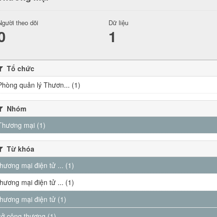
Người theo dõi
Dữ liệu
0
1
Tổ chức
Phòng quản lý Thươn... (1)
Nhóm
Thương mại (1)
Từ khóa
thương mại điện tử ... (1)
thương mại điện tử ... (1)
thương mại điện tử (1)
sở công thương (1)