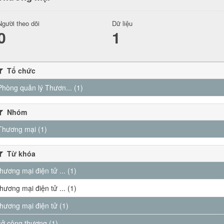
Người theo dõi
Dữ liệu
0
1
Tổ chức
Phòng quản lý Thươn... (1)
Nhóm
Thương mại (1)
Từ khóa
thương mại điện tử ... (1)
thương mại điện tử ... (1)
thương mại điện tử (1)
sở công thương (1)