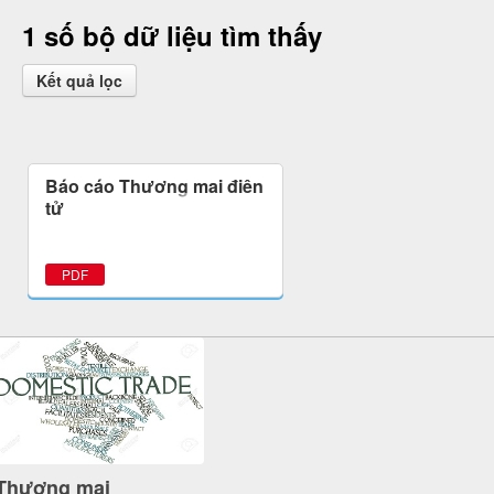
1 số bộ dữ liệu tìm thấy
Kết quả lọc
Báo cáo Thương mại điện
tử
PDF
Thương mại