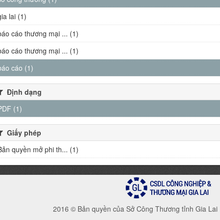
gia lai (1)
báo cáo thương mại ... (1)
báo cáo thương mại ... (1)
báo cáo (1)
Định dạng
PDF (1)
Giấy phép
Bản quyền mở phi th... (1)
2016 © Bản quyền của Sở Công Thương tỉnh Gia Lai