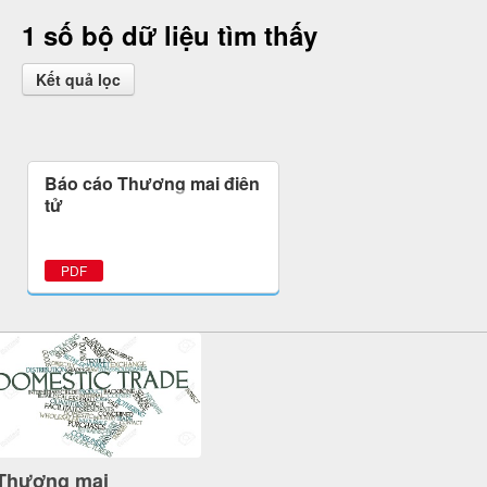
1 số bộ dữ liệu tìm thấy
Kết quả lọc
Báo cáo Thương mại điện
tử
PDF
Thương mại