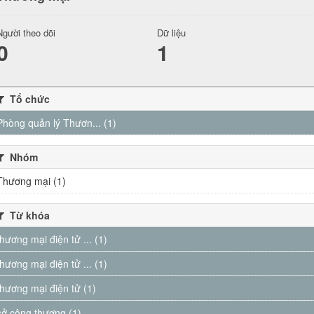
Người theo dõi
Dữ liệu
0
1
Tổ chức
Phòng quản lý Thươn... (1)
Nhóm
Thương mại (1)
Từ khóa
thương mại điện tử ... (1)
thương mại điện tử ... (1)
thương mại điện tử (1)
sở công thương (1)