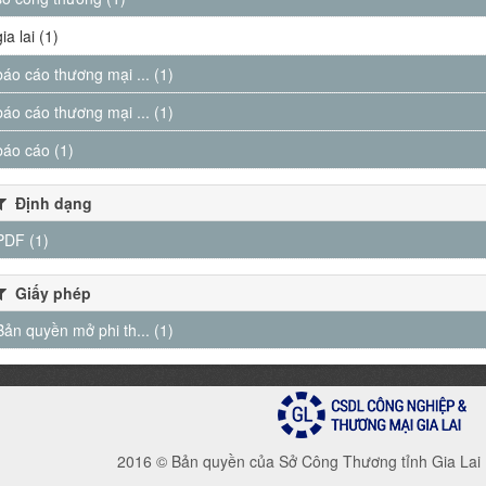
gia lai (1)
báo cáo thương mại ... (1)
báo cáo thương mại ... (1)
báo cáo (1)
Định dạng
PDF (1)
Giấy phép
Bản quyền mở phi th... (1)
2016 © Bản quyền của Sở Công Thương tỉnh Gia Lai