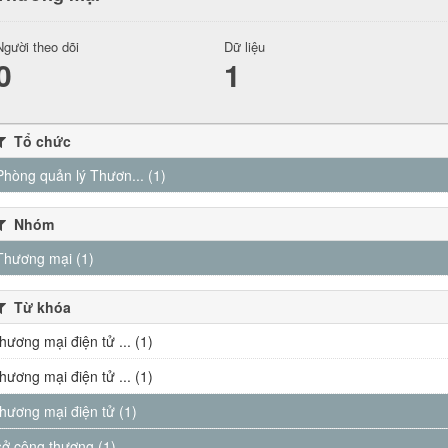
Người theo dõi
Dữ liệu
0
1
Tổ chức
Phòng quản lý Thươn... (1)
Nhóm
Thương mại (1)
Từ khóa
thương mại điện tử ... (1)
thương mại điện tử ... (1)
thương mại điện tử (1)
sở công thương (1)