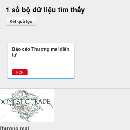
1 số bộ dữ liệu tìm thấy
Kết quả lọc
Báo cáo Thương mại điện
tử
PDF
Thương mại