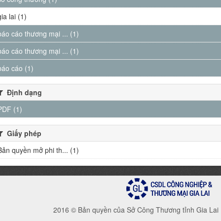
gia lai (1)
báo cáo thương mại ... (1)
báo cáo thương mại ... (1)
báo cáo (1)
Định dạng
PDF (1)
Giấy phép
Bản quyền mở phi th... (1)
2016 © Bản quyền của Sở Công Thương tỉnh Gia Lai