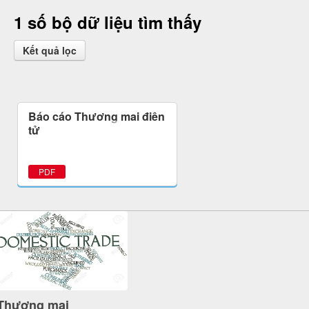
1 số bộ dữ liệu tìm thấy
Kết quả lọc
Báo cáo Thương mại điện
tử
PDF
Thương mại