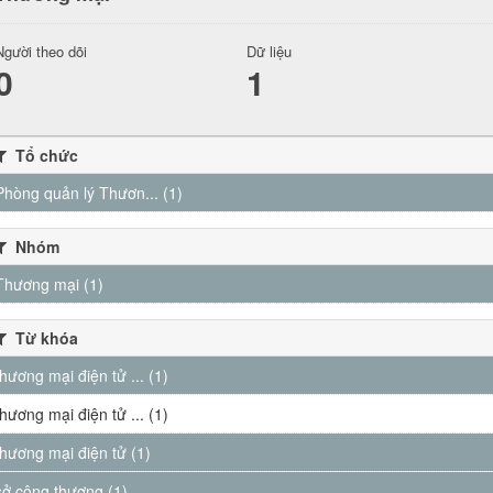
Người theo dõi
Dữ liệu
0
1
Tổ chức
Phòng quản lý Thươn... (1)
Nhóm
Thương mại (1)
Từ khóa
thương mại điện tử ... (1)
thương mại điện tử ... (1)
thương mại điện tử (1)
sở công thương (1)