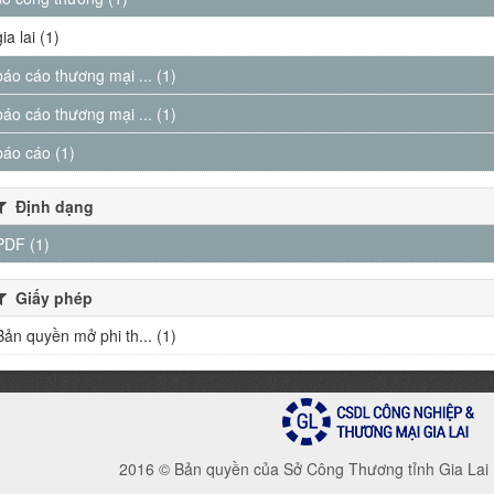
gia lai (1)
báo cáo thương mại ... (1)
báo cáo thương mại ... (1)
báo cáo (1)
Định dạng
PDF (1)
Giấy phép
Bản quyền mở phi th... (1)
2016 © Bản quyền của Sở Công Thương tỉnh Gia Lai