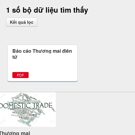
1 số bộ dữ liệu tìm thấy
Kết quả lọc
Báo cáo Thương mại điện
tử
PDF
Thương mại