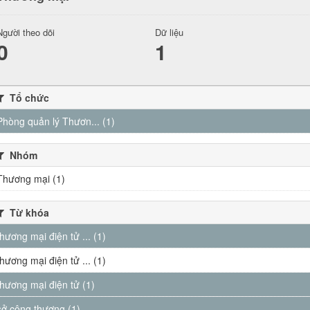
Người theo dõi
Dữ liệu
0
1
Tổ chức
Phòng quản lý Thươn... (1)
Nhóm
Thương mại (1)
Từ khóa
thương mại điện tử ... (1)
thương mại điện tử ... (1)
thương mại điện tử (1)
sở công thương (1)