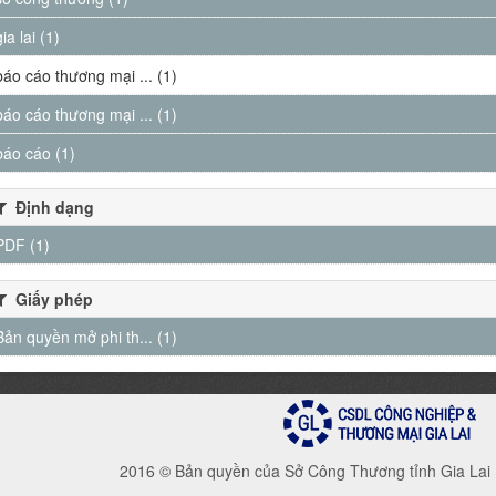
gia lai (1)
báo cáo thương mại ... (1)
báo cáo thương mại ... (1)
báo cáo (1)
Định dạng
PDF (1)
Giấy phép
Bản quyền mở phi th... (1)
2016 © Bản quyền của Sở Công Thương tỉnh Gia Lai