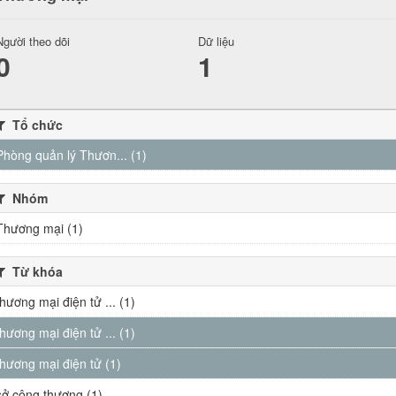
Người theo dõi
Dữ liệu
0
1
Tổ chức
Phòng quản lý Thươn... (1)
Nhóm
Thương mại (1)
Từ khóa
thương mại điện tử ... (1)
thương mại điện tử ... (1)
thương mại điện tử (1)
sở công thương (1)