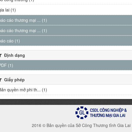
gia lai (1)
báo cáo thương mại ... (1)
báo cáo thương mại ... (1)
báo cáo (1)
Định dạng
PDF (1)
Giấy phép
Bản quyền mở phi th... (1)
2016 © Bản quyền của Sở Công Thương tỉnh Gia Lai