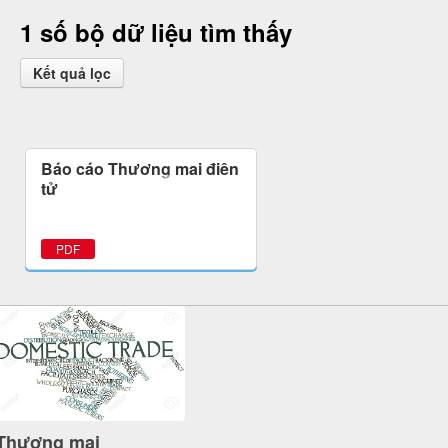
1 số bộ dữ liệu tìm thấy
Kết quả lọc
Báo cáo Thương mại điện
tử
PDF
Thương mại