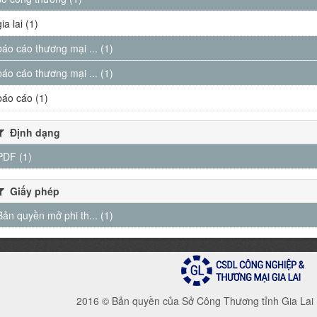
gia lai (1)
báo cáo thương mại ... (1)
báo cáo thương mại ... (1)
báo cáo (1)
Định dạng
PDF (1)
Giấy phép
Bản quyền mở phi th... (1)
2016 © Bản quyền của Sở Công Thương tỉnh Gia Lai