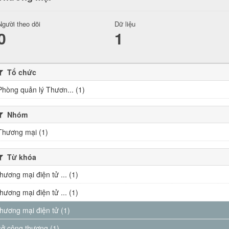
Người theo dõi
Dữ liệu
0
1
Tổ chức
Phòng quản lý Thươn... (1)
Nhóm
Thương mại (1)
Từ khóa
thương mại điện tử ... (1)
thương mại điện tử ... (1)
thương mại điện tử (1)
sở công thương (1)