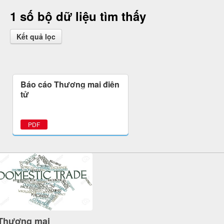
1 số bộ dữ liệu tìm thấy
Kết quả lọc
Báo cáo Thương mại điện
tử
PDF
Thương mại