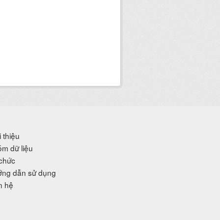
i thiệu
m dữ liệu
chức
ng dẫn sử dụng
n hệ