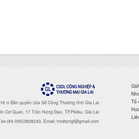
Giớ
Nhó
Tổ 
16 © Bản quyền của Sở Công Thương tỉnh Gia Lai
Hướ
iên Cơ Quan, 17 Trần Hưng Đạo, TP.Pleiku, Gia Lai
Liê
 Fax:(84.059)3828240, Email: tmdtsctgl@gmail.com