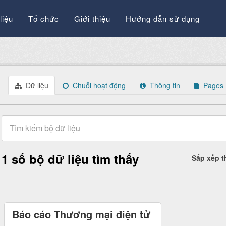
liệu
Tổ chức
Giới thiệu
Hướng dẫn sử dụng
Dữ liệu
Chuỗi hoạt động
Thông tin
Pages
1 số bộ dữ liệu tìm thấy
Sắp xếp 
Báo cáo Thương mại điện tử