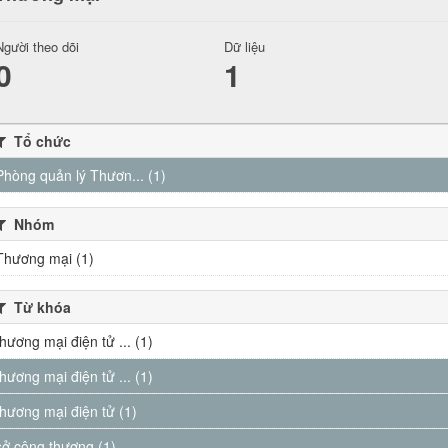
Người theo dõi
Dữ liệu
0
1
Tổ chức
Phòng quản lý Thươn... (1)
Nhóm
Thương mại (1)
Từ khóa
thương mại điện tử ... (1)
thương mại điện tử ... (1)
thương mại điện tử (1)
sở công thương (1)