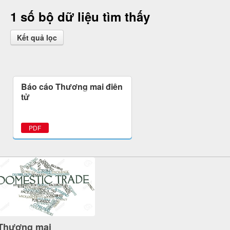
1 số bộ dữ liệu tìm thấy
Kết quả lọc
Báo cáo Thương mại điện
tử
PDF
Thương mại