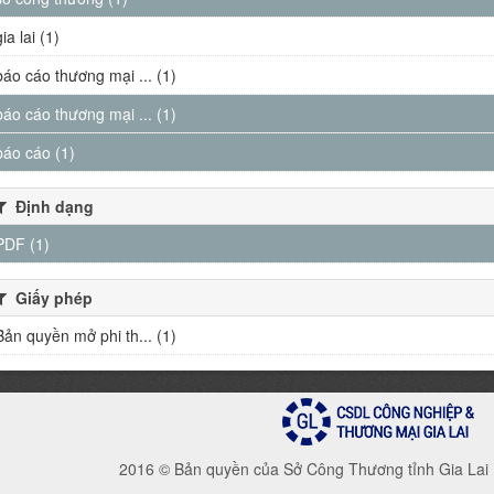
gia lai (1)
báo cáo thương mại ... (1)
báo cáo thương mại ... (1)
báo cáo (1)
Định dạng
PDF (1)
Giấy phép
Bản quyền mở phi th... (1)
2016 © Bản quyền của Sở Công Thương tỉnh Gia Lai