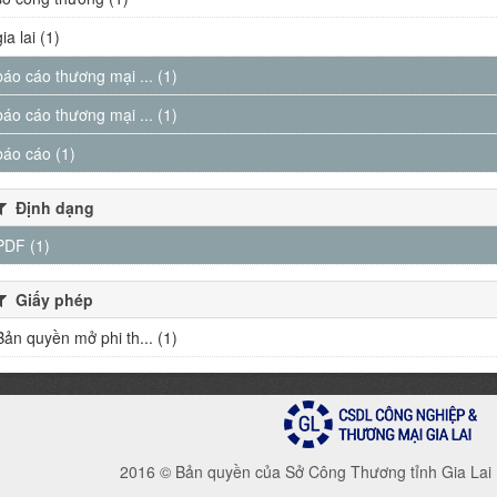
gia lai (1)
báo cáo thương mại ... (1)
báo cáo thương mại ... (1)
báo cáo (1)
Định dạng
PDF (1)
Giấy phép
Bản quyền mở phi th... (1)
2016 © Bản quyền của Sở Công Thương tỉnh Gia Lai