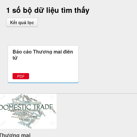
1 số bộ dữ liệu tìm thấy
Kết quả lọc
Báo cáo Thương mại điện
tử
PDF
Thương mại