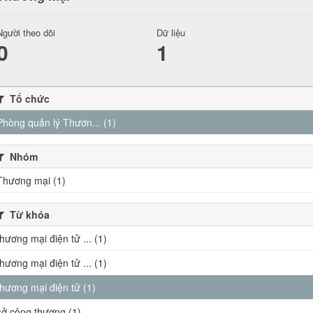
Người theo dõi
Dữ liệu
0
1
Tổ chức
Phòng quản lý Thươn... (1)
Nhóm
Thương mại (1)
Từ khóa
thương mại điện tử ... (1)
thương mại điện tử ... (1)
thương mại điện tử (1)
sở công thương (1)