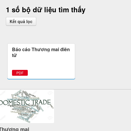
1 số bộ dữ liệu tìm thấy
Kết quả lọc
Báo cáo Thương mại điện
tử
PDF
Thương mại