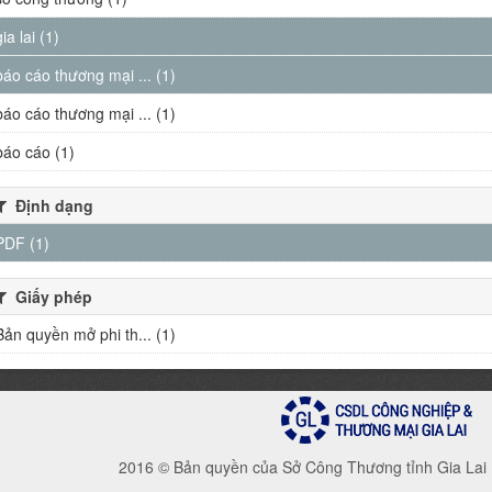
gia lai (1)
báo cáo thương mại ... (1)
báo cáo thương mại ... (1)
báo cáo (1)
Định dạng
PDF (1)
Giấy phép
Bản quyền mở phi th... (1)
2016 © Bản quyền của Sở Công Thương tỉnh Gia Lai