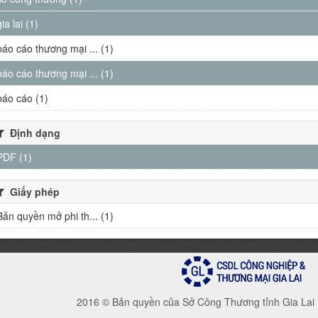
gia lai (1)
báo cáo thương mại ... (1)
báo cáo thương mại ... (1)
báo cáo (1)
Định dạng
PDF (1)
Giấy phép
Bản quyền mở phi th... (1)
2016 © Bản quyền của Sở Công Thương tỉnh Gia Lai