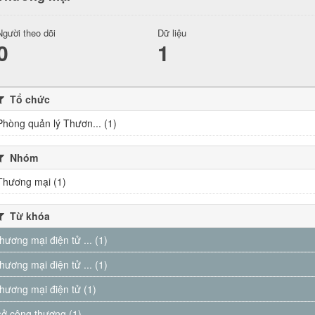
Người theo dõi
Dữ liệu
0
1
Tổ chức
Phòng quản lý Thươn... (1)
Nhóm
Thương mại (1)
Từ khóa
thương mại điện tử ... (1)
thương mại điện tử ... (1)
thương mại điện tử (1)
sở công thương (1)