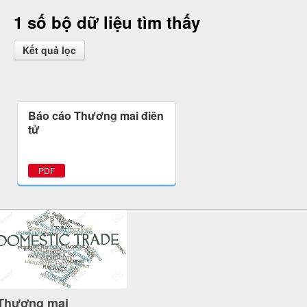
1 số bộ dữ liệu tìm thấy
Kết quả lọc
Báo cáo Thương mại điện
tử
PDF
Thương mại