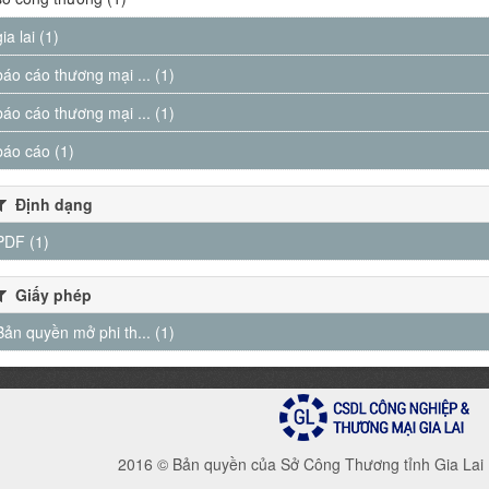
gia lai (1)
báo cáo thương mại ... (1)
báo cáo thương mại ... (1)
báo cáo (1)
Định dạng
PDF (1)
Giấy phép
Bản quyền mở phi th... (1)
2016 © Bản quyền của Sở Công Thương tỉnh Gia Lai