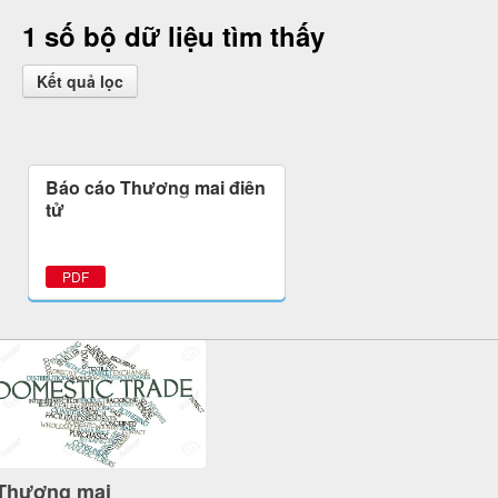
1 số bộ dữ liệu tìm thấy
Kết quả lọc
Báo cáo Thương mại điện
tử
PDF
Thương mại