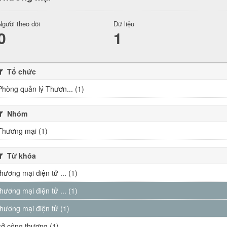
Người theo dõi
Dữ liệu
0
1
Tổ chức
Phòng quản lý Thươn... (1)
Nhóm
Thương mại (1)
Từ khóa
thương mại điện tử ... (1)
thương mại điện tử ... (1)
thương mại điện tử (1)
sở công thương (1)