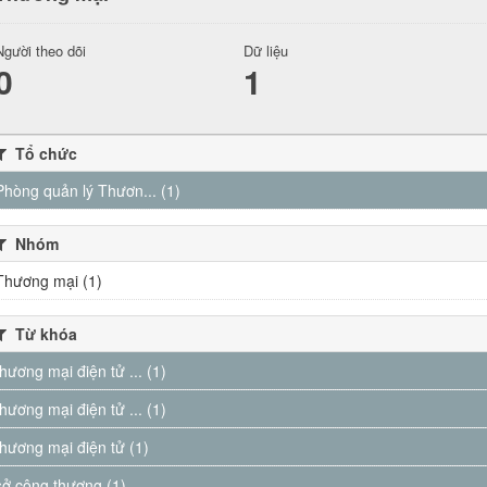
Người theo dõi
Dữ liệu
0
1
Tổ chức
Phòng quản lý Thươn... (1)
Nhóm
Thương mại (1)
Từ khóa
thương mại điện tử ... (1)
thương mại điện tử ... (1)
thương mại điện tử (1)
sở công thương (1)