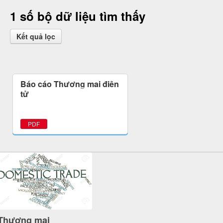
1 số bộ dữ liệu tìm thấy
Kết quả lọc
Báo cáo Thương mại điện
tử
PDF
Thương mại