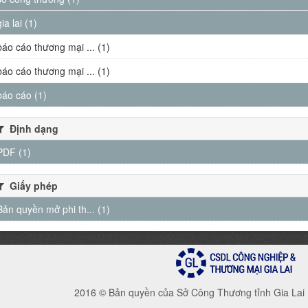
gia lai (1)
báo cáo thương mại ... (1)
báo cáo thương mại ... (1)
báo cáo (1)
Định dạng
PDF (1)
Giấy phép
Bản quyền mở phi th... (1)
2016 © Bản quyền của Sở Công Thương tỉnh Gia Lai