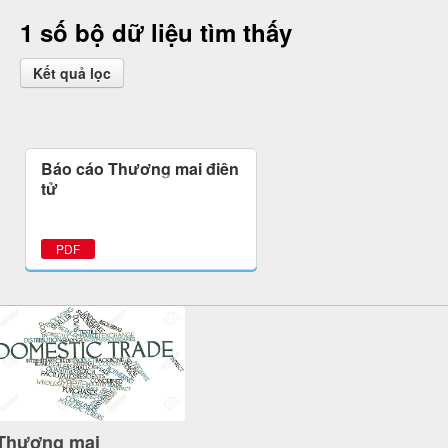
1 số bộ dữ liệu tìm thấy
Kết quả lọc
Báo cáo Thương mại điện
tử
PDF
Thương mại