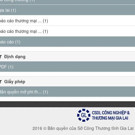
gia lai (1)
báo cáo thương mại ... (1)
báo cáo thương mại ... (1)
báo cáo (1)
Định dạng
PDF (1)
Giấy phép
Bản quyền mở phi th... (1)
2016 © Bản quyền của Sở Công Thương tỉnh Gia Lai