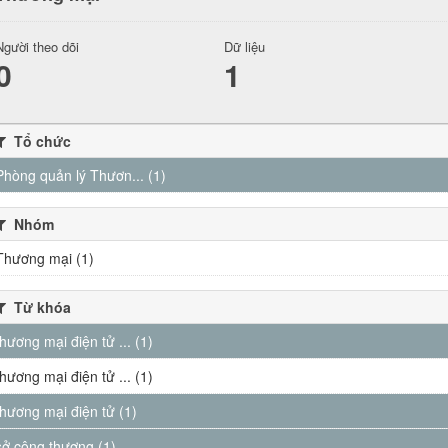
Người theo dõi
Dữ liệu
0
1
Tổ chức
Phòng quản lý Thươn... (1)
Nhóm
Thương mại (1)
Từ khóa
thương mại điện tử ... (1)
thương mại điện tử ... (1)
thương mại điện tử (1)
sở công thương (1)