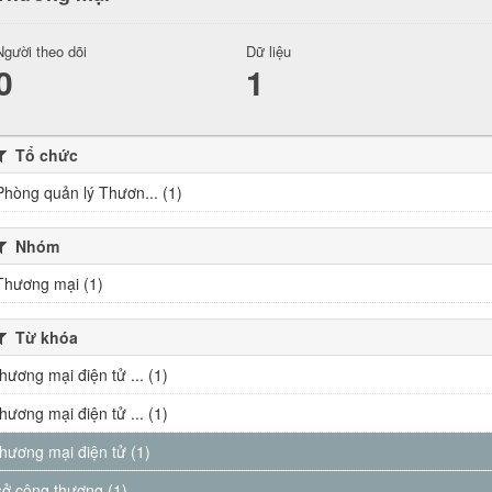
Người theo dõi
Dữ liệu
0
1
Tổ chức
Phòng quản lý Thươn... (1)
Nhóm
Thương mại (1)
Từ khóa
thương mại điện tử ... (1)
thương mại điện tử ... (1)
thương mại điện tử (1)
sở công thương (1)