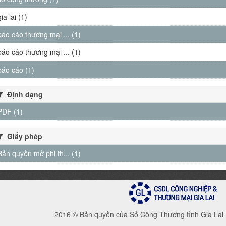
gia lai (1)
báo cáo thương mại ... (1)
báo cáo thương mại ... (1)
báo cáo (1)
Định dạng
PDF (1)
Giấy phép
Bản quyền mở phi th... (1)
2016 © Bản quyền của Sở Công Thương tỉnh Gia Lai