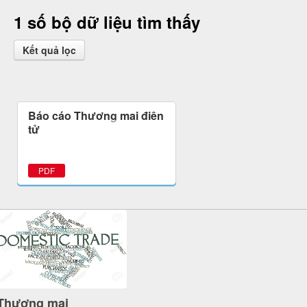
1 số bộ dữ liệu tìm thấy
Kết quả lọc
Báo cáo Thương mại điện
tử
PDF
Thương mại