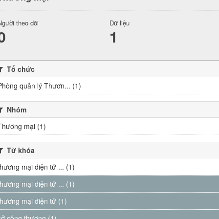
Người theo dõi
Dữ liệu
0
1
Tổ chức
Phòng quản lý Thươn... (1)
Nhóm
Thương mại (1)
Từ khóa
thương mại điện tử ... (1)
thương mại điện tử ... (1)
thương mại điện tử (1)
sở công thương (1)