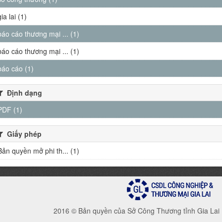
gia lai (1)
báo cáo thương mại ... (1)
báo cáo thương mại ... (1)
báo cáo (1)
Định dạng
PDF (1)
Giấy phép
Bản quyền mở phi th... (1)
2016 © Bản quyền của Sở Công Thương tỉnh Gia Lai