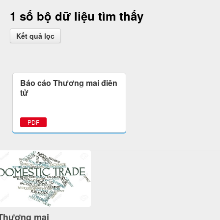
1 số bộ dữ liệu tìm thấy
Kết quả lọc
Báo cáo Thương mại điện
tử
PDF
Thương mại