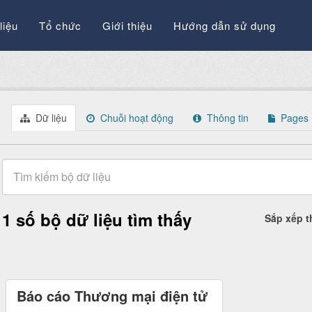
liệu
Tổ chức
Giới thiệu
Hướng dẫn sử dụng
Dữ liệu
Chuỗi hoạt động
Thông tin
Pages
1 số bộ dữ liệu tìm thấy
Sắp xếp 
Báo cáo Thương mại điện tử