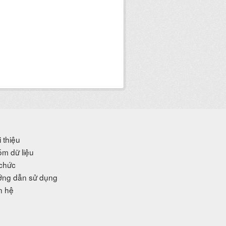
i thiệu
m dữ liệu
chức
ng dẫn sử dụng
n hệ