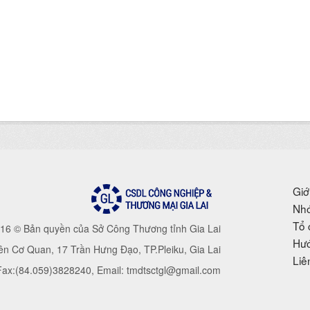
Giớ
Nhó
Tổ 
16 © Bản quyền của Sở Công Thương tỉnh Gia Lai
Hướ
iên Cơ Quan, 17 Trần Hưng Đạo, TP.Pleiku, Gia Lai
Liê
 Fax:(84.059)3828240, Email: tmdtsctgl@gmail.com