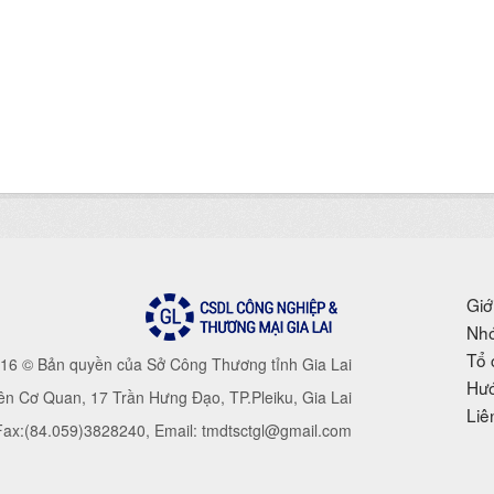
Giớ
Nhó
Tổ 
16 © Bản quyền của Sở Công Thương tỉnh Gia Lai
Hướ
iên Cơ Quan, 17 Trần Hưng Đạo, TP.Pleiku, Gia Lai
Liê
 Fax:(84.059)3828240, Email: tmdtsctgl@gmail.com