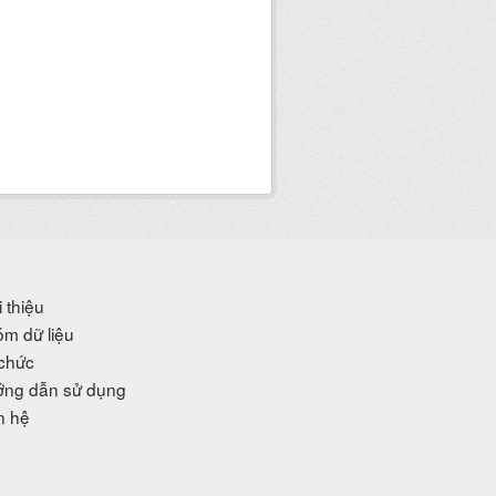
i thiệu
m dữ liệu
chức
ng dẫn sử dụng
n hệ