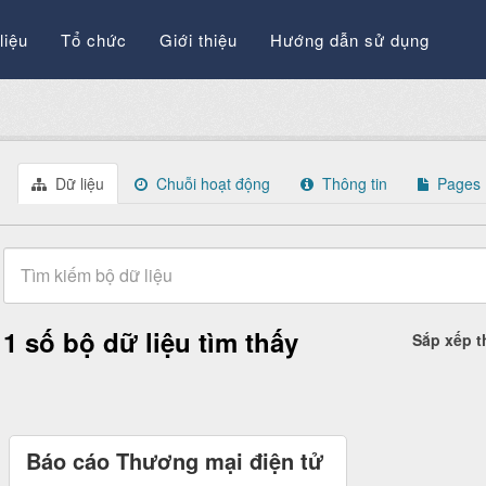
liệu
Tổ chức
Giới thiệu
Hướng dẫn sử dụng
Dữ liệu
Chuỗi hoạt động
Thông tin
Pages
1 số bộ dữ liệu tìm thấy
Sắp xếp 
Báo cáo Thương mại điện tử