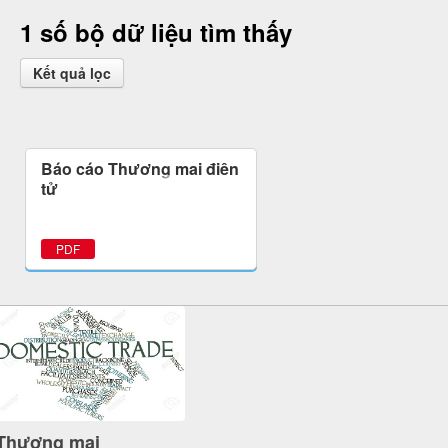
1 số bộ dữ liệu tìm thấy
Kết quả lọc
Báo cáo Thương mại điện
tử
PDF
Thương mại