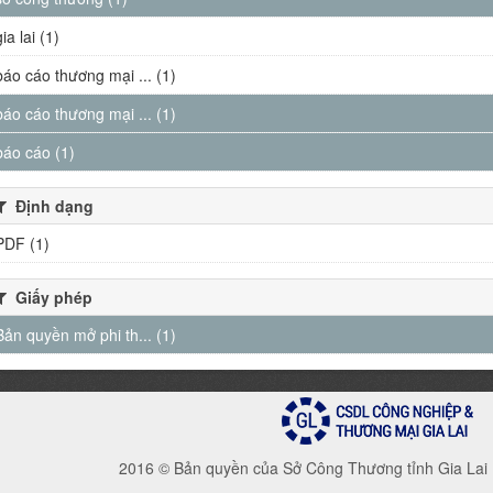
gia lai (1)
báo cáo thương mại ... (1)
báo cáo thương mại ... (1)
báo cáo (1)
Định dạng
PDF (1)
Giấy phép
Bản quyền mở phi th... (1)
2016 © Bản quyền của Sở Công Thương tỉnh Gia Lai