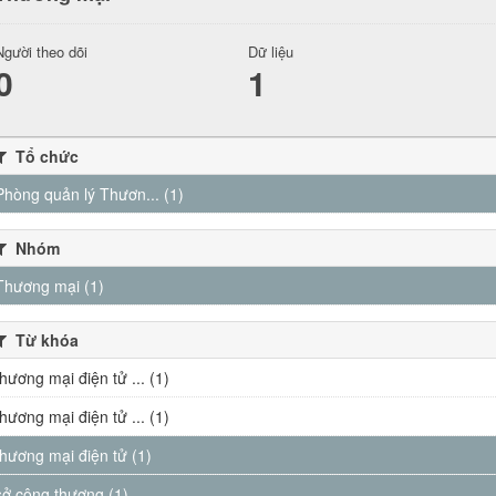
Người theo dõi
Dữ liệu
0
1
Tổ chức
Phòng quản lý Thươn... (1)
Nhóm
Thương mại (1)
Từ khóa
thương mại điện tử ... (1)
thương mại điện tử ... (1)
thương mại điện tử (1)
sở công thương (1)